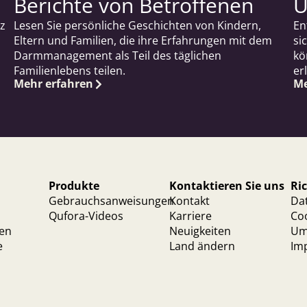
Berichte von Betroffenen
U
z
Lesen Sie persönliche Geschichten von Kindern,
En
Eltern und Familien, die ihre Erfahrungen mit dem
si
Darmmanagement als Teil des täglichen
kö
Familienlebens teilen.
er
Mehr erfahren
Me
Produkte
Kontaktieren Sie uns
Ric
Gebrauchsanweisungen
Kontakt
Dat
Qufora-Videos
Karriere
Coo
ten
Neuigkeiten
Umw
e
Land ändern
Im